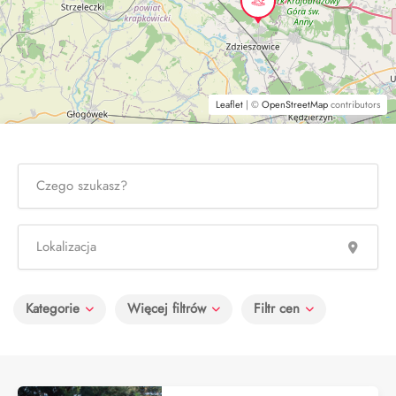
Leaflet
| ©
OpenStreetMap
contributors
Kategorie
Więcej filtrów
Filtr cen