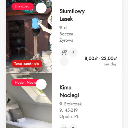
Dla dzieci
Stumilowy
Lasek
ul.
Boczna,
Żyrowa
8,00zł - 22,00zł
Teraz zamknięte
per day
Hostel, Noclegi
Kima
Noclegi
Stokrotek
9, 45-219
Opole, PL