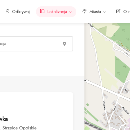
Odkrywaj
Lokalizacja
Miasta
O n
wka
 Strzelce Opolskie