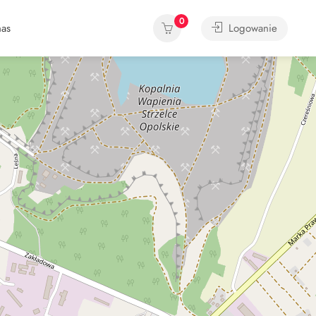
0
as
Logowanie