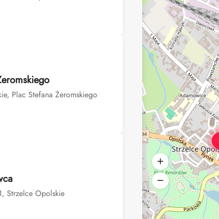
Żeromskiego
kie, Plac Stefana Żeromskiego
wca
1, Strzelce Opolskie