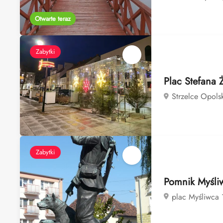
Otwarte teraz
Zabytki
Plac Stefana 
Strzelce Opols
Zabytki
Pomnik Myśli
plac Myśliwca 