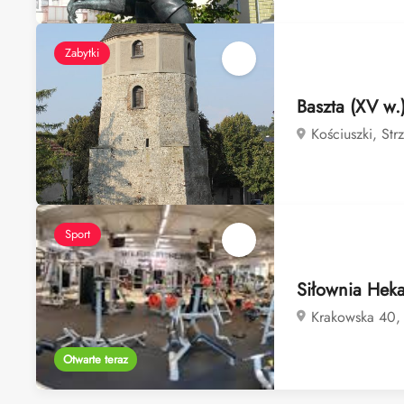
Zabytki
Baszta (XV w.
Kościuszki, Str
Sport
Siłownia Heka
Krakowska 40, 
Otwarte teraz