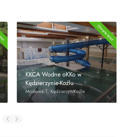
Otwarte teraz
Otwarte teraz
Orlik Gogolin
Goglin ul. Sportowa