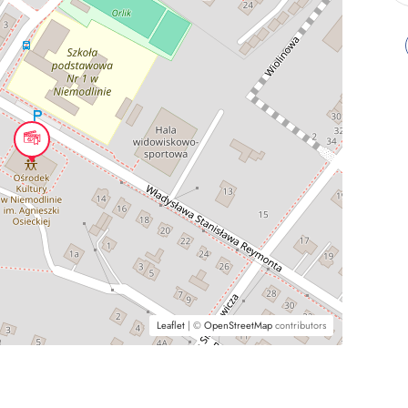
Leaflet
| ©
OpenStreetMap
contributors