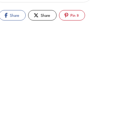
Share
Share
Pin It