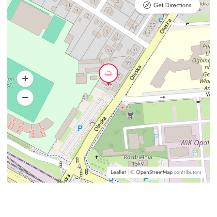
Get Directions
Leaflet
| ©
OpenStreetMap
contributors