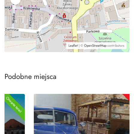
Leaflet
| ©
OpenStreetMap
contributors
Podobne miejsca
Teraz zamknięte