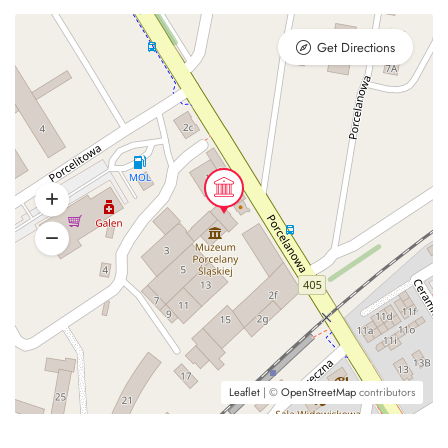
Get Directions
Leaflet
| ©
OpenStreetMap
contributors