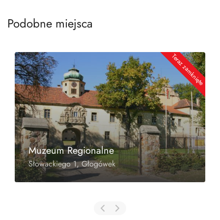
Podobne miejsca
e
Teraz zamknięte
Muzeum Regionalne
Słowackiego 1, Głogówek